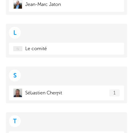
Jean-Marc Jaton
L
Le comité
S
Sébastien Cherpit
1
T