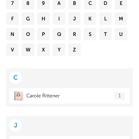
7
8
9
A
B
C
D
E
F
G
H
I
J
K
L
M
N
O
P
Q
R
S
T
U
V
W
X
Y
Z
C
Carole Rittener
1
J