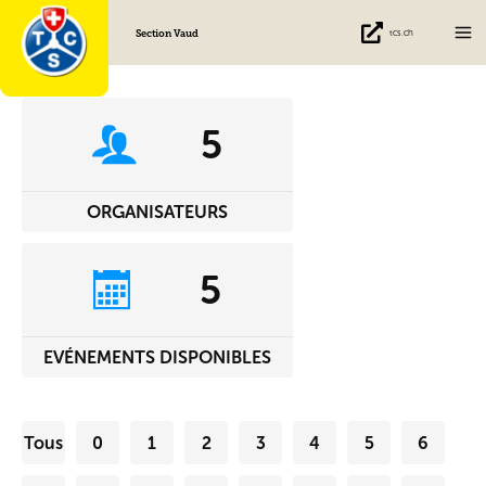
Aller
Section Vaud
tcs.ch
au
contenu
5
ORGANISATEURS
5
EVÉNEMENTS DISPONIBLES
Tous
0
1
2
3
4
5
6